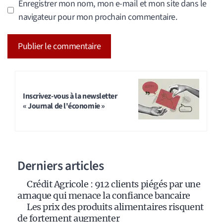
Enregistrer mon nom, mon e-mail et mon site dans le
navigateur pour mon prochain commentaire.
A
l
t
Inscrivez-vous à la newsletter
« Journal de l'économie »
e
r
n
a
Derniers articles
t
i
Crédit Agricole : 912 clients piégés par une
v
arnaque qui menace la confiance bancaire
e
Les prix des produits alimentaires risquent
:
de fortement augmenter