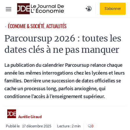
Aller
Menu
S'abonner
au
contenu
ÉCONOMIE & SOCIÉTÉ
, 
ACTUALITÉS
⋅
Parcoursup 2026 : toutes les
dates clés à ne pas manquer
La publication du calendrier Parcoursup relance chaque
année les mêmes interrogations chez les lycéens et leurs
familles. Derrière une succession de dates officielles se
cache un processus long, parfois anxiogène, qui
conditionne l’accès à l’enseignement supérieur.
Aurélie Giraud
Publié le
17 décembre 2025
Lecture :
2
min
0