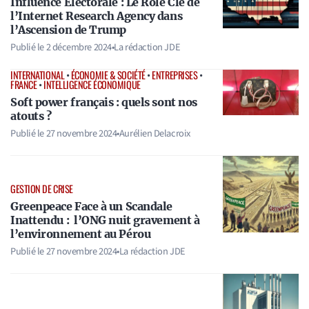
Influence Électorale : Le Rôle Clé de
l’Internet Research Agency dans
l’Ascension de Trump
Publié le
2 décembre 2024
•
La rédaction JDE
INTERNATIONAL
•
ÉCONOMIE & SOCIÉTÉ
•
ENTREPRISES
•
FRANCE
•
INTELLIGENCE ÉCONOMIQUE
Soft power français : quels sont nos
atouts ?
Publié le
27 novembre 2024
•
Aurélien Delacroix
GESTION DE CRISE
Greenpeace Face à un Scandale
Inattendu : l’ONG nuit gravement à
l’environnement au Pérou
Publié le
27 novembre 2024
•
La rédaction JDE