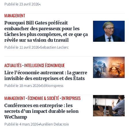
Publié le
23 avril 2026
•
.
MANAGEMENT
Pourquoi Bill Gates préférait
embaucher des paresseux pour les
tâches les plus complexes, et ce que ça
révèle sur sa vision du travail
Publié le
11 avril 2026
•
Sebastien Leclerc
ACTUALITÉS
•
INTELLIGENCE ÉCONOMIQUE
Lire l’économie autrement : la guerre
invisible des entreprises et des États
Publié le
18 mars 2026
•
Editionspress
MANAGEMENT
•
ÉCONOMIE & SOCIÉTÉ
•
ENTREPRISES
Conférences en entreprise : les
secrets d’un impact durable selon
WeChamp
Publié le
4 mars 2026
•
Aurélien Delacroix