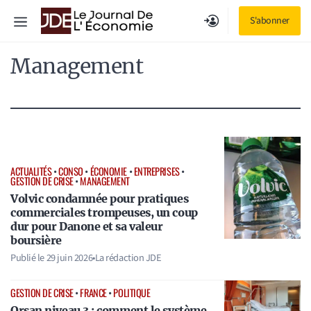
Aller
Menu
S'abonner
au
contenu
Management
ACTUALITÉS
•
CONSO
•
ÉCONOMIE
•
ENTREPRISES
•
GESTION DE CRISE
•
MANAGEMENT
Volvic condamnée pour pratiques
commerciales trompeuses, un coup
dur pour Danone et sa valeur
boursière
Publié le
29 juin 2026
•
La rédaction JDE
GESTION DE CRISE
•
FRANCE
•
POLITIQUE
Orsan niveau 3 : comment le système