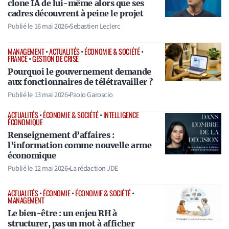
clone IA de lui-même alors que ses
cadres découvrent à peine le projet
Publié le
16 mai 2026
•
Sebastien Leclerc
MANAGEMENT
•
ACTUALITÉS
•
ÉCONOMIE & SOCIÉTÉ
•
FRANCE
•
GESTION DE CRISE
Pourquoi le gouvernement demande
aux fonctionnaires de télétravailler ?
Publié le
13 mai 2026
•
Paolo Garoscio
ACTUALITÉS
•
ÉCONOMIE & SOCIÉTÉ
•
INTELLIGENCE
ÉCONOMIQUE
Renseignement d’affaires :
l’information comme nouvelle arme
économique
Publié le
12 mai 2026
•
La rédaction JDE
ACTUALITÉS
•
ÉCONOMIE
•
ÉCONOMIE & SOCIÉTÉ
•
MANAGEMENT
Le bien-être : un enjeu RH à
structurer, pas un mot à afficher