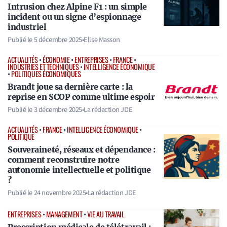
Intrusion chez Alpine F1 : un simple
incident ou un signe d’espionnage
industriel
Publié le
5 décembre 2025
•
Elise Masson
ACTUALITÉS
•
ÉCONOMIE
•
ENTREPRISES
•
FRANCE
•
INDUSTRIES ET TECHNIQUES
•
INTELLIGENCE ÉCONOMIQUE
•
POLITIQUES ÉCONOMIQUES
Brandt joue sa dernière carte : la
reprise en SCOP comme ultime espoir
Publié le
3 décembre 2025
•
La rédaction JDE
ACTUALITÉS
•
FRANCE
•
INTELLIGENCE ÉCONOMIQUE
•
POLITIQUE
Souveraineté, réseaux et dépendance :
comment reconstruire notre
autonomie intellectuelle et politique
?
Publié le
24 novembre 2025
•
La rédaction JDE
ENTREPRISES
•
MANAGEMENT
•
VIE AU TRAVAIL