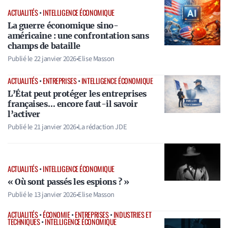
ACTUALITÉS
•
INTELLIGENCE ÉCONOMIQUE
La guerre économique sino-
américaine : une confrontation sans
champs de bataille
Publié le
22 janvier 2026
•
Elise Masson
ACTUALITÉS
•
ENTREPRISES
•
INTELLIGENCE ÉCONOMIQUE
L’État peut protéger les entreprises
françaises… encore faut-il savoir
l’activer
Publié le
21 janvier 2026
•
La rédaction JDE
ACTUALITÉS
•
INTELLIGENCE ÉCONOMIQUE
« Où sont passés les espions ? »
Publié le
13 janvier 2026
•
Elise Masson
ACTUALITÉS
•
ÉCONOMIE
•
ENTREPRISES
•
INDUSTRIES ET
TECHNIQUES
•
INTELLIGENCE ÉCONOMIQUE