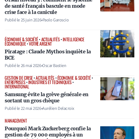
de santé français bascule en mode
crise face à la canicule
Publié le
25 juin 2026
•
Paolo Garoscio
ÉCONOMIE & SOCIÉTÉ
•
ACTUALITÉS
•
INTELLIGENCE
ÉCONOMIQUE
•
VOTRE ARGENT
Piratage : Claude Mythos inquiète la
BCE
Publié le
26 mai 2026
•
Oscar Bastien
GESTION DE CRISE
•
ACTUALITÉS
•
ÉCONOMIE & SOCIÉTÉ
•
ENTREPRISES
•
INDUSTRIES ET TECHNIQUES
•
INTERNATIONAL
Samsung évite la grève générale en
sortant un gros chèque
Publié le
22 mai 2026
•
Aurélien Delacroix
MANAGEMENT
Pourquoi Mark Zuckerberg confie la
gestion de 79 000 employés à un