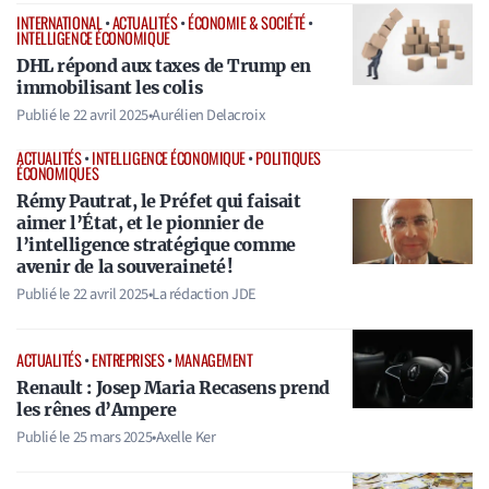
INTERNATIONAL
•
ACTUALITÉS
•
ÉCONOMIE & SOCIÉTÉ
•
INTELLIGENCE ÉCONOMIQUE
DHL répond aux taxes de Trump en
immobilisant les colis
Publié le
22 avril 2025
•
Aurélien Delacroix
ACTUALITÉS
•
INTELLIGENCE ÉCONOMIQUE
•
POLITIQUES
ÉCONOMIQUES
Rémy Pautrat, le Préfet qui faisait
aimer l’État, et le pionnier de
l’intelligence stratégique comme
avenir de la souveraineté !
Publié le
22 avril 2025
•
La rédaction JDE
ACTUALITÉS
•
ENTREPRISES
•
MANAGEMENT
Renault : Josep Maria Recasens prend
les rênes d’Ampere
Publié le
25 mars 2025
•
Axelle Ker