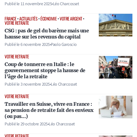
Publié le
11 novembre 2025
•
Léo Charcosset
FRANCE
•
ACTUALITÉS
•
ÉCONOMIE
•
VOTRE ARGENT
•
VOTRE RETRAITE
CSG : pas de gel du barème mais une
hausse sur les revenus du capital
Publié le
6 novembre 2025
•
Paolo Garoscio
VOTRE RETRAITE
Coup de tonnerre en Italie : le
gouvernement stoppe la hausse de
l’âge de la retraite
Publié le
3 novembre 2025
•
Léo Charcosset
VOTRE RETRAITE
Travailler en Suisse, vivre en France :
sa pension de retraite fait des envieux
(ou pas…)
Publié le
29 octobre 2025
•
Léo Charcosset
VOTRE RETRAITE