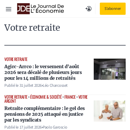
Aller
Menu
S'abonner
au
contenu
Votre retraite
VOTRE RETRAITE
Agirc-Arrco : le versement d’août
2026 sera décalé de plusieurs jours
pour les 14 millions de retraités
Publié le
31 juillet 2026
•
Léo Charcosset
VOTRE RETRAITE
•
ÉCONOMIE & SOCIÉTÉ
•
FRANCE
•
VOTRE
ARGENT
Retraite complémentaire : le gel des
pensions de 2025 attaqué en justice
par les syndicats
Publié le
17 juillet 2026
•
Paolo Garoscio