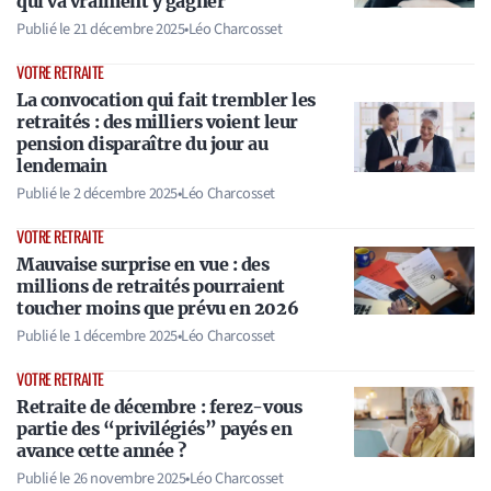
qui va vraiment y gagner
Publié le
21 décembre 2025
•
Léo Charcosset
VOTRE RETRAITE
La convocation qui fait trembler les
retraités : des milliers voient leur
pension disparaître du jour au
lendemain
Publié le
2 décembre 2025
•
Léo Charcosset
VOTRE RETRAITE
Mauvaise surprise en vue : des
millions de retraités pourraient
toucher moins que prévu en 2026
Publié le
1 décembre 2025
•
Léo Charcosset
VOTRE RETRAITE
Retraite de décembre : ferez-vous
partie des “privilégiés” payés en
avance cette année ?
Publié le
26 novembre 2025
•
Léo Charcosset