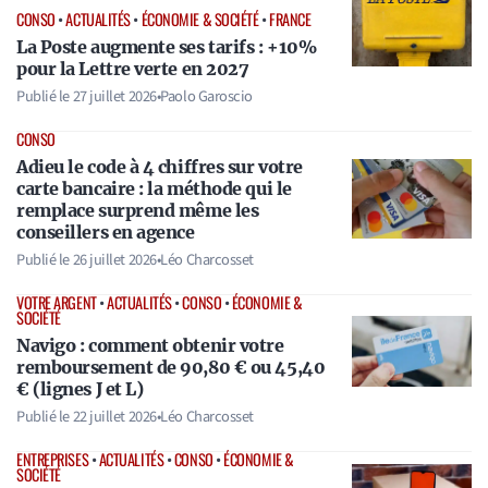
CONSO
•
ACTUALITÉS
•
ÉCONOMIE & SOCIÉTÉ
•
FRANCE
La Poste augmente ses tarifs : +10%
pour la Lettre verte en 2027
Publié le
27 juillet 2026
•
Paolo Garoscio
CONSO
Adieu le code à 4 chiffres sur votre
carte bancaire : la méthode qui le
remplace surprend même les
conseillers en agence
Publié le
26 juillet 2026
•
Léo Charcosset
VOTRE ARGENT
•
ACTUALITÉS
•
CONSO
•
ÉCONOMIE &
SOCIÉTÉ
Navigo : comment obtenir votre
remboursement de 90,80 € ou 45,40
€ (lignes J et L)
Publié le
22 juillet 2026
•
Léo Charcosset
ENTREPRISES
•
ACTUALITÉS
•
CONSO
•
ÉCONOMIE &
SOCIÉTÉ