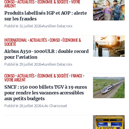
CONSO
•
ACTUALITÉS
•
ÉCONOMIE & SOCIÉTÉ
•
VOTRE
ARGENT
Produits labellisés IGP et AOP : alerte
sur les fraudes
Publié le
31 juillet 2026
•
Aurélien Delacroix
INTERNATIONAL
•
ACTUALITÉS
•
CONSO
•
ÉCONOMIE &
SOCIÉTÉ
Airbus A350-1000ULR : double record
pour l’aviation
Publié le
29 juillet 2026
•
Aurélien Delacroix
CONSO
•
ACTUALITÉS
•
ÉCONOMIE & SOCIÉTÉ
•
FRANCE
•
VOTRE ARGENT
SNCF : 150 000 billets TGV à 19 euros
pour rendre les vacances accessibles
aux petits budgets
Publié le
28 juillet 2026
•
Léo Charcosset