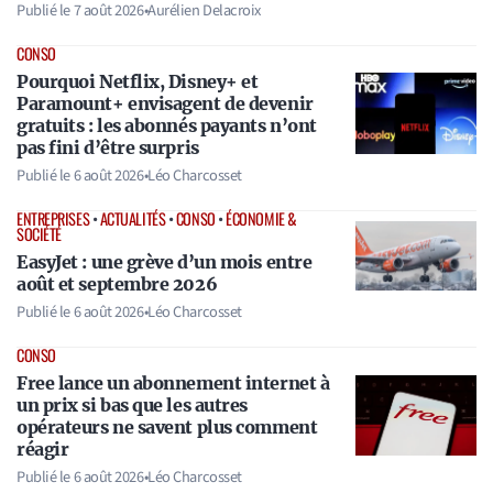
Publié le
7 août 2026
•
Aurélien Delacroix
CONSO
Pourquoi Netflix, Disney+ et
Paramount+ envisagent de devenir
gratuits : les abonnés payants n’ont
pas fini d’être surpris
Publié le
6 août 2026
•
Léo Charcosset
ENTREPRISES
•
ACTUALITÉS
•
CONSO
•
ÉCONOMIE &
SOCIÉTÉ
EasyJet : une grève d’un mois entre
août et septembre 2026
Publié le
6 août 2026
•
Léo Charcosset
CONSO
Free lance un abonnement internet à
un prix si bas que les autres
opérateurs ne savent plus comment
réagir
Publié le
6 août 2026
•
Léo Charcosset