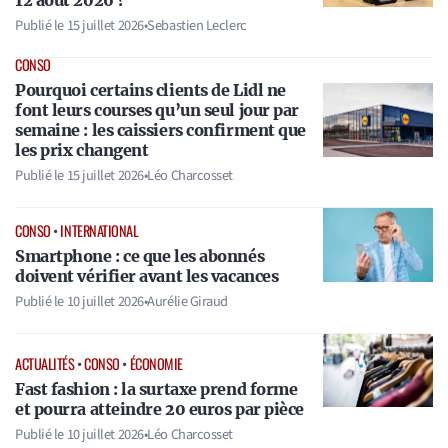
12 août 2026 ?
Publié le
15 juillet 2026
•
Sebastien Leclerc
CONSO
Pourquoi certains clients de Lidl ne
font leurs courses qu’un seul jour par
semaine : les caissiers confirment que
les prix changent
Publié le
15 juillet 2026
•
Léo Charcosset
CONSO
•
INTERNATIONAL
Smartphone : ce que les abonnés
doivent vérifier avant les vacances
Publié le
10 juillet 2026
•
Aurélie Giraud
ACTUALITÉS
•
CONSO
•
ÉCONOMIE
Fast fashion : la surtaxe prend forme
et pourra atteindre 20 euros par pièce
Publié le
10 juillet 2026
•
Léo Charcosset