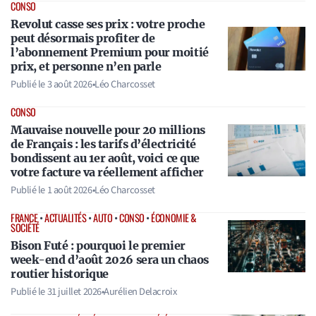
CONSO
Revolut casse ses prix : votre proche
peut désormais profiter de
l’abonnement Premium pour moitié
prix, et personne n’en parle
Publié le
3 août 2026
•
Léo Charcosset
CONSO
Mauvaise nouvelle pour 20 millions
de Français : les tarifs d’électricité
bondissent au 1er août, voici ce que
votre facture va réellement afficher
Publié le
1 août 2026
•
Léo Charcosset
FRANCE
•
ACTUALITÉS
•
AUTO
•
CONSO
•
ÉCONOMIE &
SOCIÉTÉ
Bison Futé : pourquoi le premier
week-end d’août 2026 sera un chaos
routier historique
Publié le
31 juillet 2026
•
Aurélien Delacroix