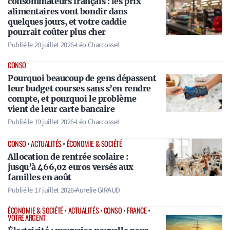
consommateurs français : les prix
alimentaires vont bondir dans
quelques jours, et votre caddie
pourrait coûter plus cher
Publié le
20 juillet 2026
•
Léo Charcosset
CONSO
Pourquoi beaucoup de gens dépassent
leur budget courses sans s’en rendre
compte, et pourquoi le problème
vient de leur carte bancaire
Publié le
19 juillet 2026
•
Léo Charcosset
CONSO
•
ACTUALITÉS
•
ÉCONOMIE & SOCIÉTÉ
Allocation de rentrée scolaire :
jusqu’à 466,02 euros versés aux
familles en août
Publié le
17 juillet 2026
•
Aurelie GIRAUD
ÉCONOMIE & SOCIÉTÉ
•
ACTUALITÉS
•
CONSO
•
FRANCE
•
VOTRE ARGENT