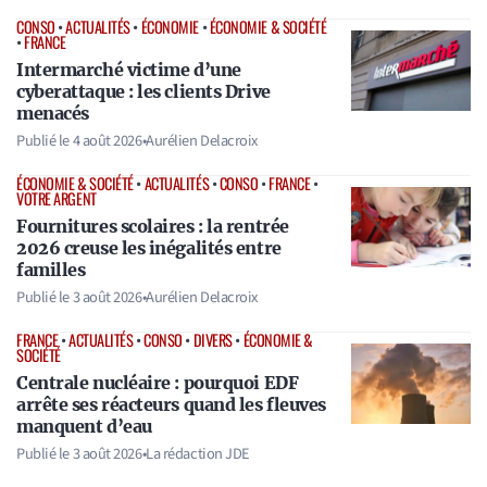
CONSO
•
ACTUALITÉS
•
ÉCONOMIE
•
ÉCONOMIE & SOCIÉTÉ
•
FRANCE
Intermarché victime d’une
cyberattaque : les clients Drive
menacés
Publié le
4 août 2026
•
Aurélien Delacroix
ÉCONOMIE & SOCIÉTÉ
•
ACTUALITÉS
•
CONSO
•
FRANCE
•
VOTRE ARGENT
Fournitures scolaires : la rentrée
2026 creuse les inégalités entre
familles
Publié le
3 août 2026
•
Aurélien Delacroix
FRANCE
•
ACTUALITÉS
•
CONSO
•
DIVERS
•
ÉCONOMIE &
SOCIÉTÉ
Centrale nucléaire : pourquoi EDF
arrête ses réacteurs quand les fleuves
manquent d’eau
Publié le
3 août 2026
•
La rédaction JDE