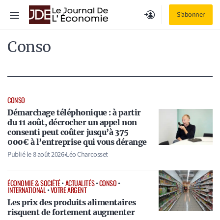
Aller
Menu
S'abonner
au
contenu
Conso
CONSO
Démarchage téléphonique : à partir
du 11 août, décrocher un appel non
consenti peut coûter jusqu’à 375
000€ à l’entreprise qui vous dérange
Publié le
8 août 2026
•
Léo Charcosset
ÉCONOMIE & SOCIÉTÉ
•
ACTUALITÉS
•
CONSO
•
INTERNATIONAL
•
VOTRE ARGENT
Les prix des produits alimentaires
risquent de fortement augmenter