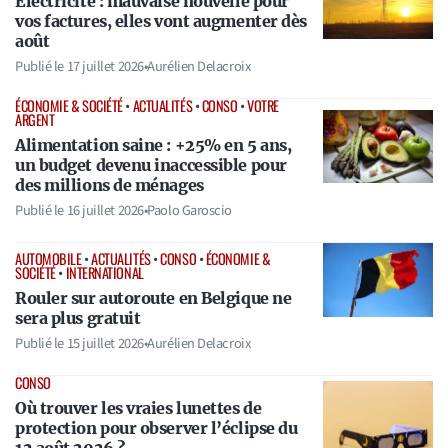
Électricité : mauvaise nouvelle pour
vos factures, elles vont augmenter dès
août
Publié le
17 juillet 2026
•
Aurélien Delacroix
ÉCONOMIE & SOCIÉTÉ
•
ACTUALITÉS
•
CONSO
•
VOTRE
ARGENT
Alimentation saine : +25% en 5 ans,
un budget devenu inaccessible pour
des millions de ménages
Publié le
16 juillet 2026
•
Paolo Garoscio
AUTOMOBILE
•
ACTUALITÉS
•
CONSO
•
ÉCONOMIE &
SOCIÉTÉ
•
INTERNATIONAL
Rouler sur autoroute en Belgique ne
sera plus gratuit
Publié le
15 juillet 2026
•
Aurélien Delacroix
CONSO
Où trouver les vraies lunettes de
protection pour observer l’éclipse du