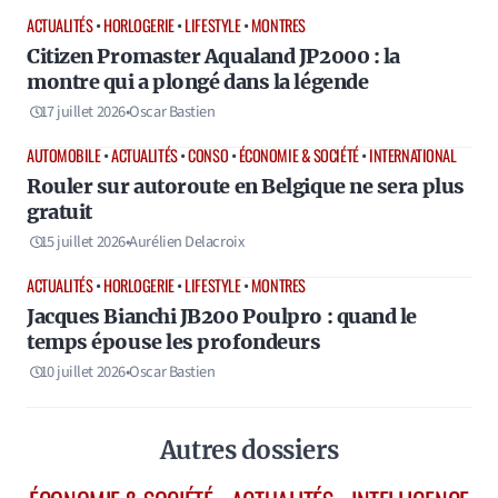
ACTUALITÉS
•
HORLOGERIE
•
LIFESTYLE
•
MONTRES
Citizen Promaster Aqualand JP2000 : la
montre qui a plongé dans la légende
17 juillet 2026
•
Oscar Bastien
AUTOMOBILE
•
ACTUALITÉS
•
CONSO
•
ÉCONOMIE & SOCIÉTÉ
•
INTERNATIONAL
Rouler sur autoroute en Belgique ne sera plus
gratuit
15 juillet 2026
•
Aurélien Delacroix
ACTUALITÉS
•
HORLOGERIE
•
LIFESTYLE
•
MONTRES
Jacques Bianchi JB200 Poulpro : quand le
temps épouse les profondeurs
10 juillet 2026
•
Oscar Bastien
Autres dossiers