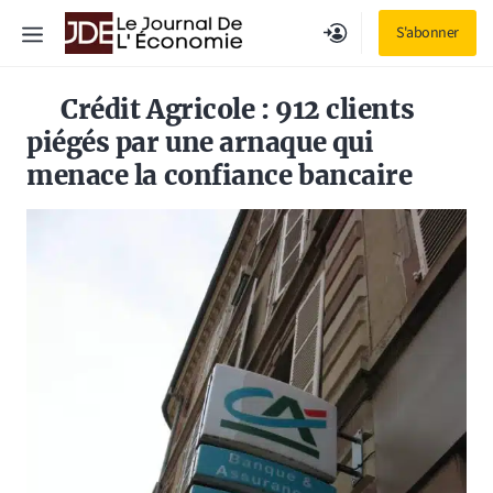
Aller
Menu
S'abonner
au
contenu
Crédit Agricole : 912 clients
piégés par une arnaque qui
menace la confiance bancaire