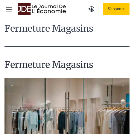
Aller
Menu
S'abonner
au
contenu
Fermeture Magasins
Fermeture Magasins