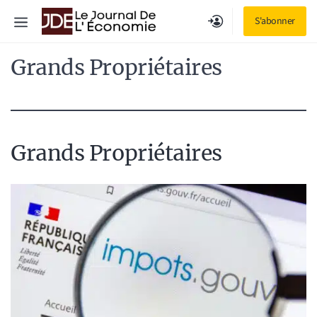
Aller
Menu
S'abonner
au
contenu
Grands Propriétaires
Grands Propriétaires