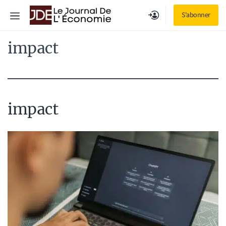
Aller
Menu
S'abonner
au
contenu
impact
impact