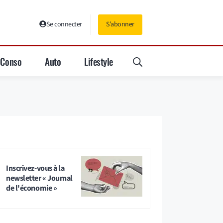
Se connecter
S'abonner
Conso
Auto
Lifestyle
Inscrivez-vous à la
newsletter « Journal
de l'économie »