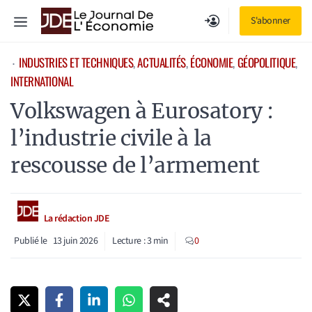
Aller
Menu
S'abonner
au
contenu
INDUSTRIES ET TECHNIQUES
, 
ACTUALITÉS
, 
ÉCONOMIE
, 
GÉOPOLITIQUE
, 
⋅
INTERNATIONAL
Volkswagen à Eurosatory :
l’industrie civile à la
rescousse de l’armement
La rédaction JDE
Publié le
13 juin 2026
Lecture :
3
min
0