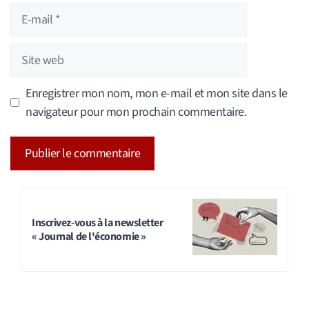
E-
mail
Site
web
Enregistrer mon nom, mon e-mail et mon site dans le
navigateur pour mon prochain commentaire.
A
l
t
Inscrivez-vous à la newsletter
« Journal de l'économie »
e
r
n
a