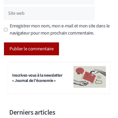
mail
Site
web
Enregistrer mon nom, mon e-mail et mon site dans le
navigateur pour mon prochain commentaire.
A
l
t
Inscrivez-vous à la newsletter
« Journal de l'économie »
e
r
n
a
Derniers articles
t