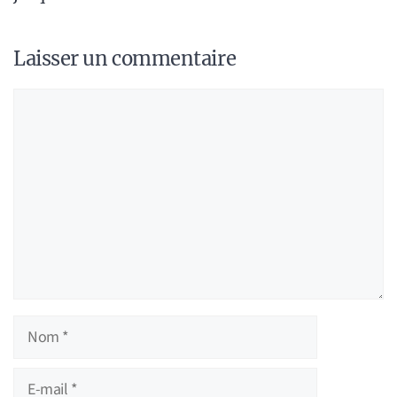
Laisser un commentaire
Commentaire
Nom
E-