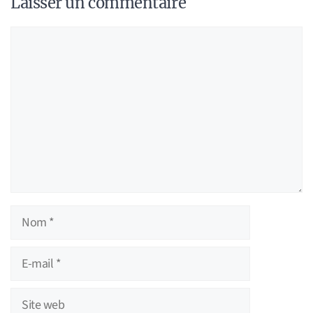
Laisser un commentaire
Commentaire
Nom
E-
mail
Site