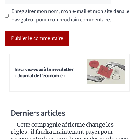
web
Enregistrer mon nom, mon e-mail et mon site dans le
navigateur pour mon prochain commentaire.
A
l
t
Inscrivez-vous à la newsletter
« Journal de l'économie »
e
r
n
a
Derniers articles
t
i
Cette compagnie aérienne change les
v
règles : il faudra maintenant payer pour
e
ranger votre bagage cabine au dessus de vous