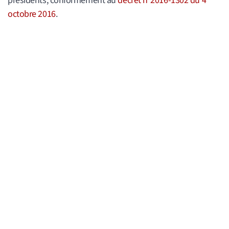
présidents, conformément au
décret n°2016-1302 du 4
octobre 2016
.