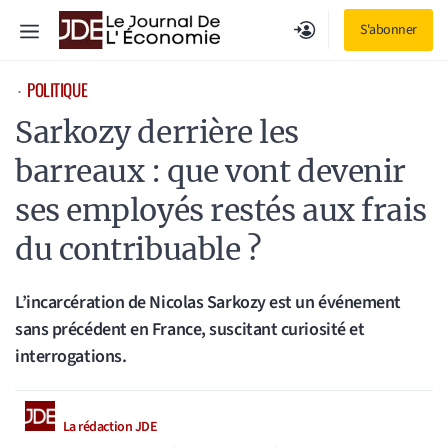
Aller
Menu
S'abonner
au
contenu
POLITIQUE
⋅
Sarkozy derrière les
barreaux : que vont devenir
ses employés restés aux frais
du contribuable ?
L’incarcération de Nicolas Sarkozy est un événement
sans précédent en France, suscitant curiosité et
interrogations.
La rédaction JDE