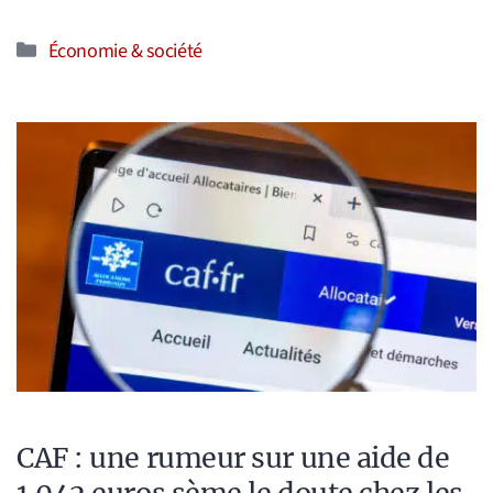
Catégories
Économie & société
CAF : une rumeur sur une aide de
1.042 euros sème le doute chez les