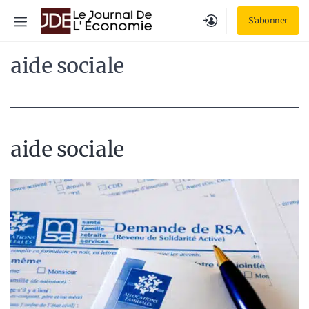
Aller
Menu
S'abonner
au
contenu
aide sociale
aide sociale