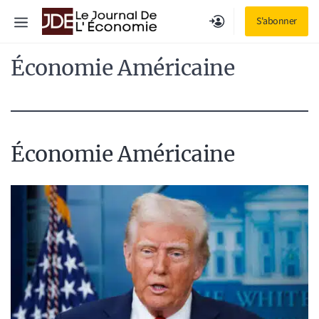
Aller
Menu
S'abonner
au
contenu
Économie Américaine
Économie Américaine