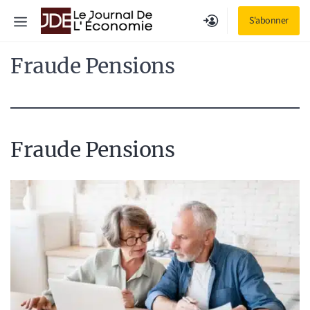
Aller
Menu
S'abonner
au
contenu
Fraude Pensions
Fraude Pensions