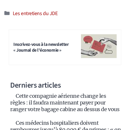
Catégories
Les entretiens du JDE
Inscrivez-vous à la newsletter
« Journal de l'économie »
Derniers articles
Cette compagnie aérienne change les
règles : il faudra maintenant payer pour
ranger votre bagage cabine au dessus de vous
Ces médecins hospitaliers doivent
rembourser jusqu’à 80 000 € de primes : « on