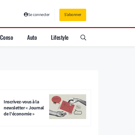
Se connecter
S'abonner
Conso
Auto
Lifestyle
Inscrivez-vous à la
newsletter « Journal
de l'économie »