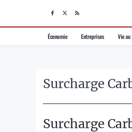
Aller
au
contenu
Économie
Entreprises
Vie au 
Surcharge Car
Surcharge Car