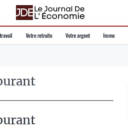
travail
Votre retraite
Votre argent
Immo
burant
burant