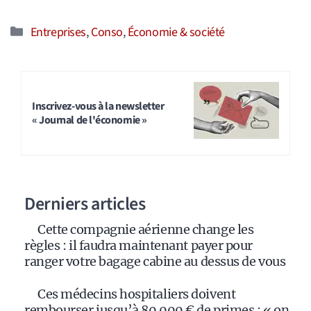
Catégories
Entreprises
,
Conso
,
Économie & société
Inscrivez-vous à la newsletter
« Journal de l'économie »
Derniers articles
Cette compagnie aérienne change les
règles : il faudra maintenant payer pour
ranger votre bagage cabine au dessus de vous
Ces médecins hospitaliers doivent
rembourser jusqu’à 80 000 € de primes : « on