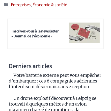
Catégories
Entreprises
,
Économie & société
Inscrivez-vous à la newsletter
« Journal de l'économie »
Derniers articles
Votre batterie externe peut vous empêcher
d’embarquer : ces 6 compagnies aériennes
l’interdisent désormais sans exception
Un drone explosif découvert à Leipzig se
trouvait à quelques mètres d’un avion
ukrainien chargé de munitions : la