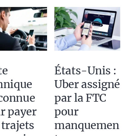
te
États-Unis :
hnique
Uber assigné
connue
par la FTC
r payer
pour
 trajets
manquemen