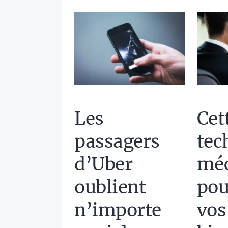
Les
Cet
passagers
tec
d’Uber
mé
oublient
pou
n’importe
vos