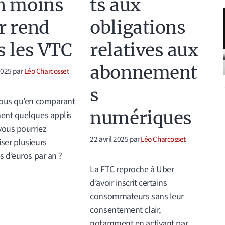
n moins
ts aux
r rend
obligations
s les VTC
relatives aux
abonnement
 2025
par
Léo Charcosset
s
vous qu’en comparant
numériques
ent quelques applis
vous pourriez
22 avril 2025
par
Léo Charcosset
ser plusieurs
s d’euros par an ?
La FTC reproche à Uber
d’avoir inscrit certains
ories
consommateurs sans leur
consentement clair,
notamment en activant par