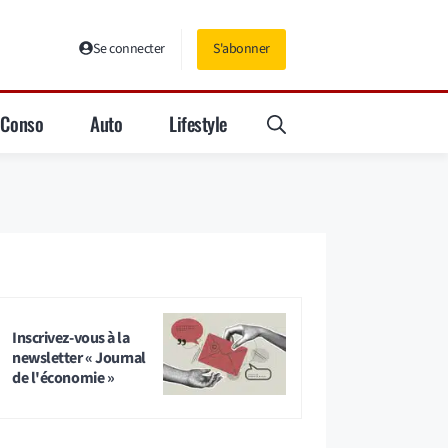
Se connecter
S'abonner
Conso
Auto
Lifestyle
Inscrivez-vous à la
newsletter « Journal
de l'économie »