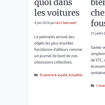
quoi dans
bie
les voitures
che
fou
4 juin 2026
par
Léo Charcosset
27 juillet
Le palmarès annuel des
objets les plus insolites
Saviez-
fonctionne d’ailleurs comme
simplem
un journal de bord de nos
de VTC, 
obsessions collectives.
économi
centaine
Catégories
Économie & société
,
Actualités
Catég
Conso