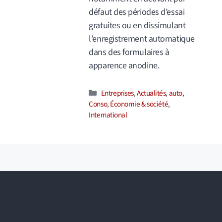
défaut des périodes d’essai
gratuites ou en dissimulant
l’enregistrement automatique
dans des formulaires à
apparence anodine.
Catégories
Entreprises
,
Actualités
,
auto
,
Conso
,
Économie & société
,
International