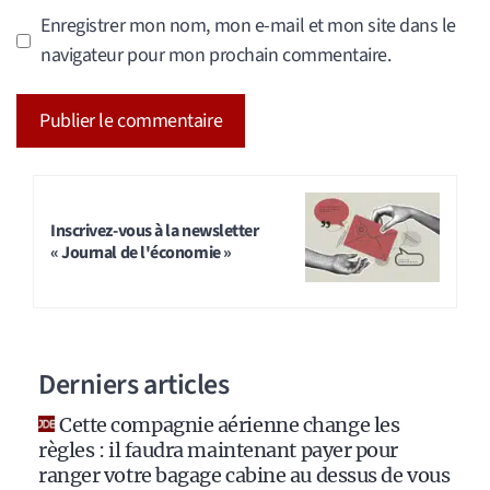
Enregistrer mon nom, mon e-mail et mon site dans le
navigateur pour mon prochain commentaire.
A
l
t
Inscrivez-vous à la newsletter
« Journal de l'économie »
e
r
n
a
Derniers articles
t
i
Cette compagnie aérienne change les
v
règles : il faudra maintenant payer pour
e
ranger votre bagage cabine au dessus de vous