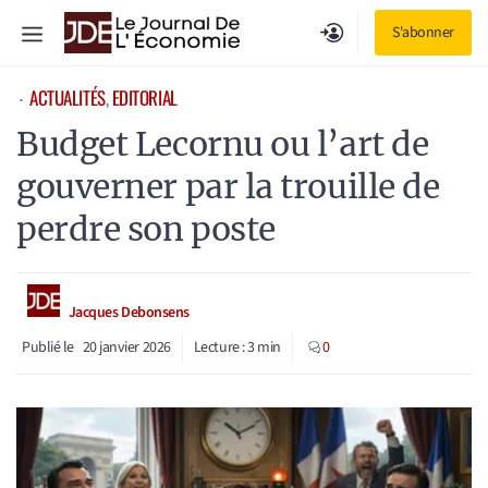
Aller
Menu
S'abonner
au
contenu
ACTUALITÉS
, 
EDITORIAL
⋅
Budget Lecornu ou l’art de
gouverner par la trouille de
perdre son poste
Jacques Debonsens
Publié le
20 janvier 2026
Lecture :
3
min
0