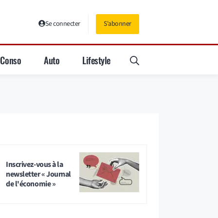
Se connecter
S'abonner
Conso
Auto
Lifestyle
Inscrivez-vous à la
newsletter « Journal
de l'économie »