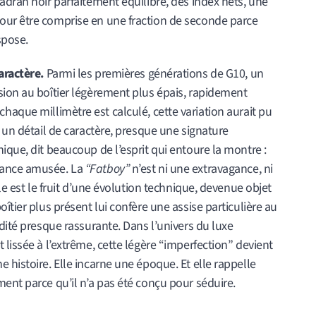
adran noir parfaitement équilibré, des index nets, une
our être comprise en une fraction de seconde parce
spose.
aractère.
Parmi les premières générations de G10, un
sion au boîtier légèrement plus épais, rapidement
chaque millimètre est calculé, cette variation aurait pu
e un détail de caractère, presque une signature
ique, dit beaucoup de l’esprit qui entoure la montre :
tance amusée. La
“Fatboy”
n’est ni une extravagance, ni
lle est le fruit d’une évolution technique, devenue objet
îtier plus présent lui confère une assise particulière au
idité presque rassurante. Dans l’univers du luxe
 lissée à l’extrême, cette légère “imperfection” devient
 histoire. Elle incarne une époque. Et elle rappelle
ent parce qu’il n’a pas été conçu pour séduire.