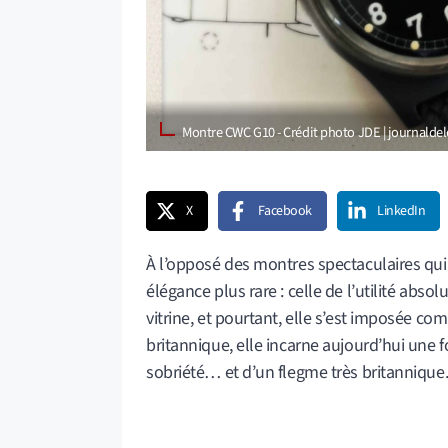
Montre CWC G10 - Crédit photo JDE | journalde
X
Facebook
LinkedIn
À l’opposé des montres spectaculaires qui 
élégance plus rare : celle de l’utilité abso
vitrine, et pourtant, elle s’est imposée c
britannique, elle incarne aujourd’hui une fo
sobriété… et d’un flegme très britannique