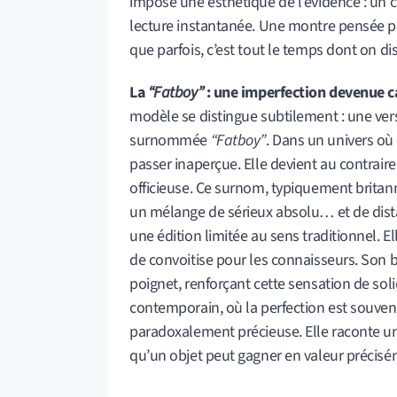
impose une esthétique de l’évidence : un c
lecture instantanée. Une montre pensée p
que parfois, c’est tout le temps dont on di
La
“Fatboy”
: une imperfection devenue c
modèle se distingue subtilement : une ver
surnommée
“Fatboy”
. Dans un univers où 
passer inaperçue. Elle devient au contrair
officieuse. Ce surnom, typiquement britann
un mélange de sérieux absolu… et de dis
une édition limitée au sens traditionnel. E
de convoitise pour les connaisseurs. Son bo
poignet, renforçant cette sensation de sol
contemporain, où la perfection est souvent
paradoxalement précieuse. Elle raconte une
qu’un objet peut gagner en valeur précisém