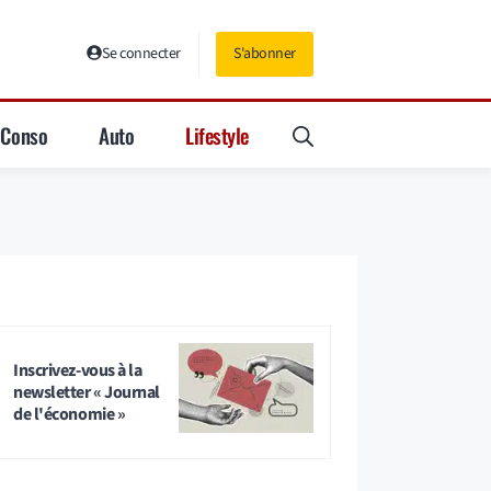
Se connecter
S'abonner
Conso
Auto
Lifestyle
Inscrivez-vous à la
newsletter « Journal
de l'économie »