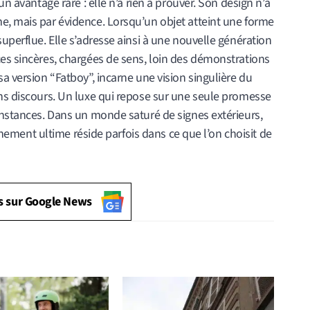
un avantage rare : elle n’a rien à prouver. Son design n’a
e, mais par évidence. Lorsqu’un objet atteint une forme
uperflue. Elle s’adresse ainsi à une nouvelle génération
ces sincères, chargées de sens, loin des démonstrations
a version “Fatboy”, incarne une vision singulière du
ans discours. Un luxe qui repose sur une seule promesse
onstances. Dans un monde saturé de signes extérieurs,
ffinement ultime réside parfois dans ce que l’on choisit de
s sur Google News