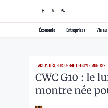
Aller
au
contenu
Économie
Entreprises
Vie au 
ACTUALITÉS
, 
HORLOGERIE
, 
LIFESTYLE
, 
MONTRES
⋅
CWC G10 : le lu
montre née pou