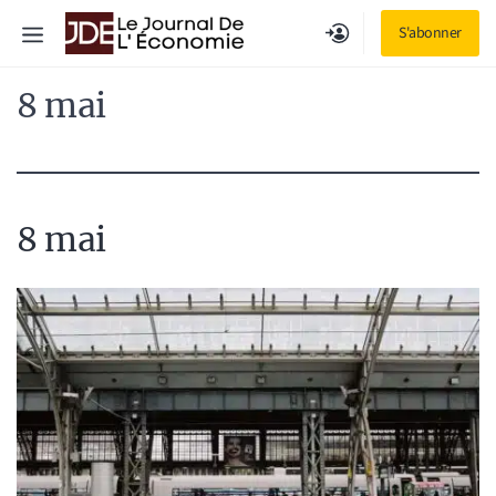
Aller
Menu
S'abonner
au
contenu
8 mai
8 mai