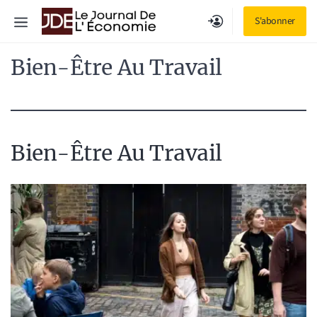
Aller
Menu
S'abonner
au
contenu
Bien-Être Au Travail
Bien-Être Au Travail