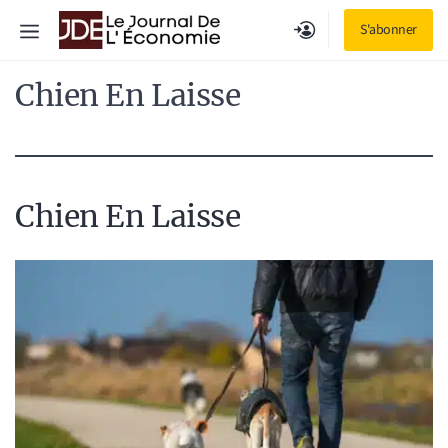
Aller
Menu
S'abonner
au
contenu
Chien En Laisse
Chien En Laisse