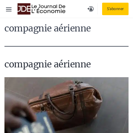
Aller
Menu
S'abonner
au
contenu
compagnie aérienne
compagnie aérienne