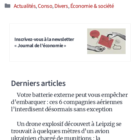
Catégories
Actualités
,
Conso
,
Divers
,
Économie & société
Inscrivez-vous à la newsletter
« Journal de l'économie »
Derniers articles
Votre batterie externe peut vous empêcher
d’embarquer : ces 6 compagnies aériennes
l’interdisent désormais sans exception
Un drone explosif découvert à Leipzig se
trouvait à quelques mètres d’un avion
ukrainien chargé de munitions : la