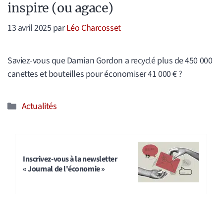
inspire (ou agace)
13 avril 2025
par
Léo Charcosset
Saviez-vous que Damian Gordon a recyclé plus de 450 000
canettes et bouteilles pour économiser 41 000 € ?
Catégories
Actualités
Inscrivez-vous à la newsletter
« Journal de l'économie »