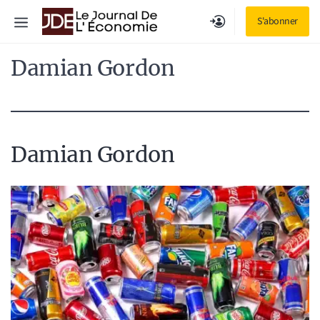
Aller
Menu
S'abonner
au
contenu
Damian Gordon
Damian Gordon