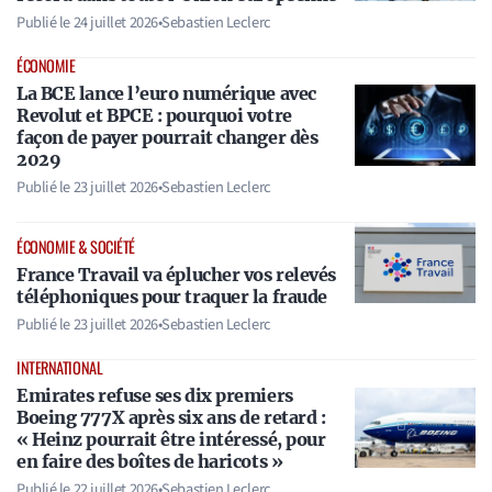
Publié le
24 juillet 2026
•
Sebastien Leclerc
ÉCONOMIE
La BCE lance l’euro numérique avec
Revolut et BPCE : pourquoi votre
façon de payer pourrait changer dès
2029
Publié le
23 juillet 2026
•
Sebastien Leclerc
ÉCONOMIE & SOCIÉTÉ
France Travail va éplucher vos relevés
téléphoniques pour traquer la fraude
Publié le
23 juillet 2026
•
Sebastien Leclerc
INTERNATIONAL
Emirates refuse ses dix premiers
Boeing 777X après six ans de retard :
« Heinz pourrait être intéressé, pour
en faire des boîtes de haricots »
Publié le
22 juillet 2026
•
Sebastien Leclerc