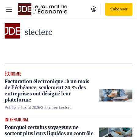
Aller
Menu
S'abonner
au
contenu
sleclerc
ÉCONOMIE
Facturation électronique : à un mois
de l’échéance, seulement 20 % des
entreprises ont désigné leur
plateforme
Publié le
6 août 2026
•
Sebastien Leclerc
INTERNATIONAL
Pourquoi certains voyageurs ne
sortent plus leurs liquides au contrôle