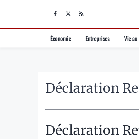
Aller
au
contenu
Économie
Entreprises
Vie au 
Déclaration R
Déclaration R