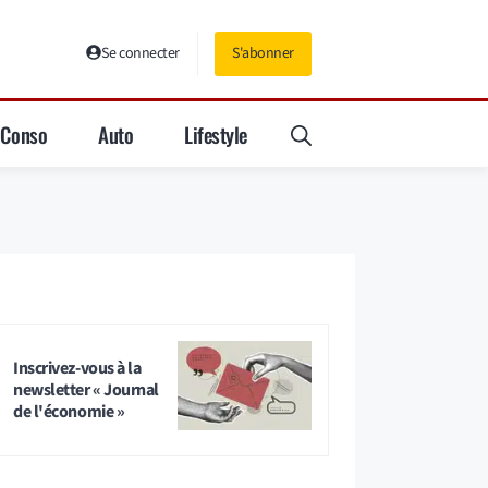
Se connecter
S'abonner
Conso
Auto
Lifestyle
Inscrivez-vous à la
newsletter « Journal
de l'économie »