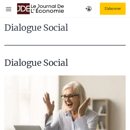
Aller
Menu
S'abonner
au
contenu
Dialogue Social
Dialogue Social