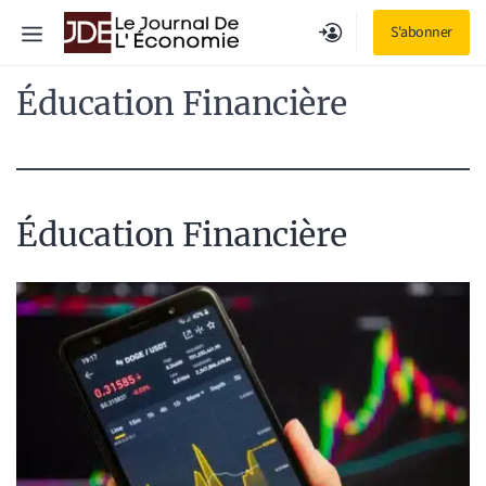
Aller
Menu
S'abonner
au
contenu
Éducation Financière
Éducation Financière