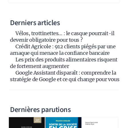
n
a
Derniers articles
t
i
Vélos, trottinettes… : le casque pourrait-il
v
devenir obligatoire pour tous ?
e
Crédit Agricole : 912 clients piégés par une
:
arnaque qui menace la confiance bancaire
Les prix des produits alimentaires risquent
de fortement augmenter
Google Assistant disparaît : comprendre la
stratégie de Google et ce qui change pour vous
Dernières parutions