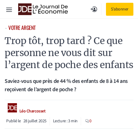
Aller
Menu
S'abonner
au
contenu
VOTRE ARGENT
⋅
Trop tôt, trop tard ? Ce que
personne ne vous dit sur
l’argent de poche des enfants
Saviez-vous que près de 44 % des enfants de 8 à 14 ans
reçoivent de l’argent de poche ?
Léo Charcosset
Publié le
28 juillet 2025
Lecture :
3
min
0