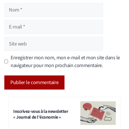
Nom
E-
mail
Site
web
Enregistrer mon nom, mon e-mail et mon site dans le
navigateur pour mon prochain commentaire.
A
l
t
Inscrivez-vous à la newsletter
« Journal de l'économie »
e
r