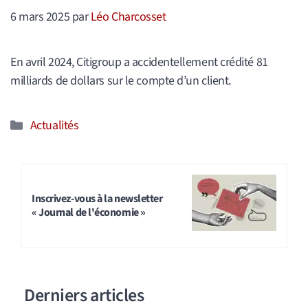
6 mars 2025
par
Léo Charcosset
En avril 2024, Citigroup a accidentellement crédité 81
milliards de dollars sur le compte d’un client.
Catégories
Actualités
Inscrivez-vous à la newsletter
« Journal de l'économie »
Derniers articles