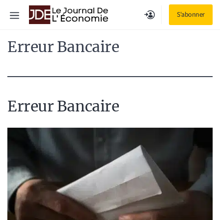
Aller
Menu
S'abonner
au
contenu
Erreur Bancaire
Erreur Bancaire