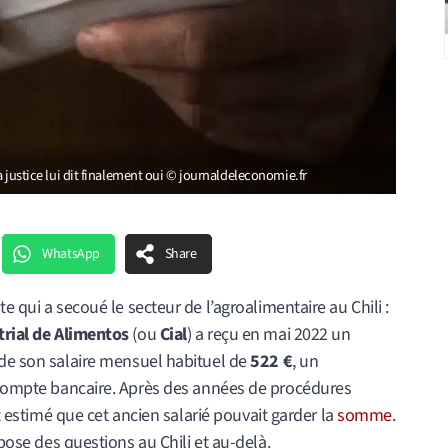
la justice lui dit finalement oui © journaldeleconomie.fr
WhatsApp
Share
e qui a secoué le secteur de l’agroalimentaire au Chili :
trial de Alimentos
(ou
Cial
) a reçu en mai 2022 un
 de son salaire mensuel habituel de
522 €
, un
 compte bancaire. Après des années de procédures
nt estimé que cet ancien salarié pouvait garder la
somme
.
 pose des questions au Chili et au-delà.