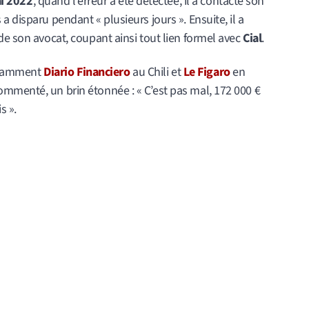
ai 2022
, quand l’erreur a été détectée, il a contacté son
 disparu pendant « plusieurs jours ». Ensuite, il a
de son avocat, coupant ainsi tout lien formel avec
Cial
.
notamment
Diario Financiero
au Chili et
Le Figaro
en
mmenté, un brin étonnée : « C’est pas mal, 172 000 €
s ».