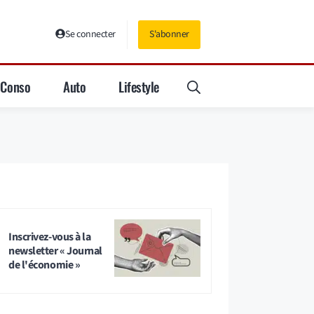
Se connecter
S'abonner
Conso
Auto
Lifestyle
Inscrivez-vous à la
newsletter « Journal
de l'économie »