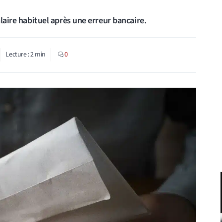
alaire habituel après une erreur bancaire.
Lecture :
2
min
0