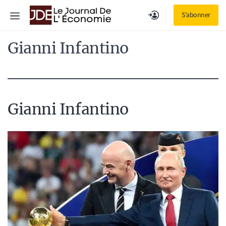
Aller
Menu
S'abonner
au
contenu
Gianni Infantino
Gianni Infantino