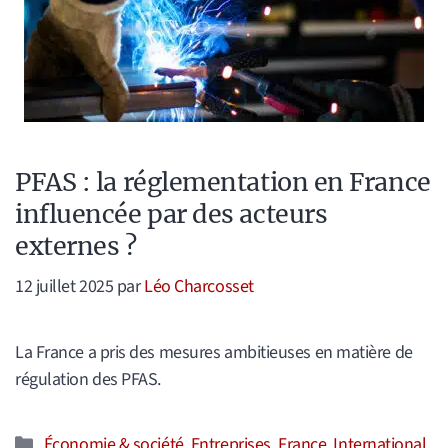
PFAS : la réglementation en France
influencée par des acteurs
externes ?
12 juillet 2025
par
Léo Charcosset
La France a pris des mesures ambitieuses en matière de
régulation des PFAS.
Catégories
Économie & société
,
Entreprises
,
France
,
International