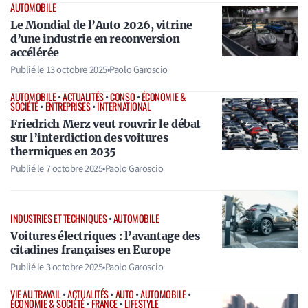
AUTOMOBILE
Le Mondial de l’Auto 2026, vitrine
d’une industrie en reconversion
accélérée
Publié le
13 octobre 2025
•
Paolo Garoscio
AUTOMOBILE
•
ACTUALITÉS
•
CONSO
•
ÉCONOMIE &
SOCIÉTÉ
•
ENTREPRISES
•
INTERNATIONAL
Friedrich Merz veut rouvrir le débat
sur l’interdiction des voitures
thermiques en 2035
Publié le
7 octobre 2025
•
Paolo Garoscio
INDUSTRIES ET TECHNIQUES
•
AUTOMOBILE
Voitures électriques : l’avantage des
citadines françaises en Europe
Publié le
3 octobre 2025
•
Paolo Garoscio
VIE AU TRAVAIL
•
ACTUALITÉS
•
AUTO
•
AUTOMOBILE
•
ÉCONOMIE & SOCIÉTÉ
•
FRANCE
•
LIFESTYLE