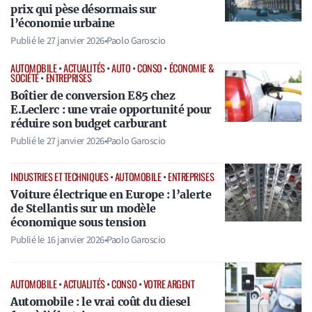
prix qui pèse désormais sur
l’économie urbaine
Publié le
27 janvier 2026
•
Paolo Garoscio
AUTOMOBILE
•
ACTUALITÉS
•
AUTO
•
CONSO
•
ÉCONOMIE &
SOCIÉTÉ
•
ENTREPRISES
Boîtier de conversion E85 chez
E.Leclerc : une vraie opportunité pour
réduire son budget carburant
Publié le
27 janvier 2026
•
Paolo Garoscio
INDUSTRIES ET TECHNIQUES
•
AUTOMOBILE
•
ENTREPRISES
Voiture électrique en Europe : l’alerte
de Stellantis sur un modèle
économique sous tension
Publié le
16 janvier 2026
•
Paolo Garoscio
AUTOMOBILE
•
ACTUALITÉS
•
CONSO
•
VOTRE ARGENT
Automobile : le vrai coût du diesel