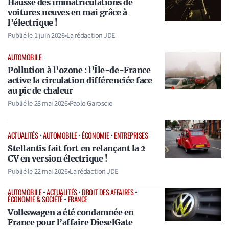
Hausse des immatriculations de
voitures neuves en mai grâce à
l’électrique !
Publié le
1 juin 2026
•
La rédaction JDE
AUTOMOBILE
Pollution à l’ozone : l’Île-de-France
active la circulation différenciée face
au pic de chaleur
Publié le
28 mai 2026
•
Paolo Garoscio
ACTUALITÉS
•
AUTOMOBILE
•
ÉCONOMIE
•
ENTREPRISES
Stellantis fait fort en relançant la 2
CV en version électrique !
Publié le
22 mai 2026
•
La rédaction JDE
AUTOMOBILE
•
ACTUALITÉS
•
DROIT DES AFFAIRES
•
ÉCONOMIE & SOCIÉTÉ
•
FRANCE
Volkswagen a été condamnée en
France pour l’affaire DieselGate