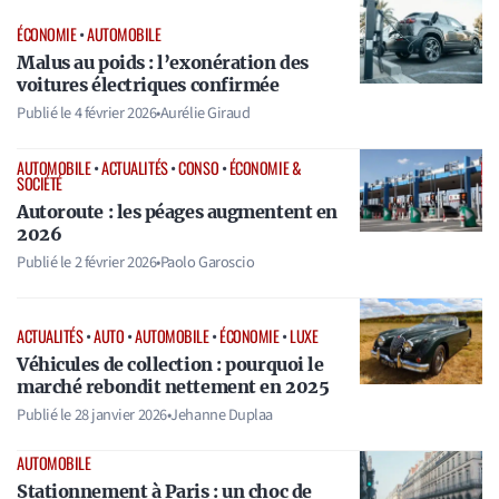
ÉCONOMIE
•
AUTOMOBILE
Malus au poids : l’exonération des
voitures électriques confirmée
Publié le
4 février 2026
•
Aurélie Giraud
AUTOMOBILE
•
ACTUALITÉS
•
CONSO
•
ÉCONOMIE &
SOCIÉTÉ
Autoroute : les péages augmentent en
2026
Publié le
2 février 2026
•
Paolo Garoscio
ACTUALITÉS
•
AUTO
•
AUTOMOBILE
•
ÉCONOMIE
•
LUXE
Véhicules de collection : pourquoi le
marché rebondit nettement en 2025
Publié le
28 janvier 2026
•
Jehanne Duplaa
AUTOMOBILE
Stationnement à Paris : un choc de