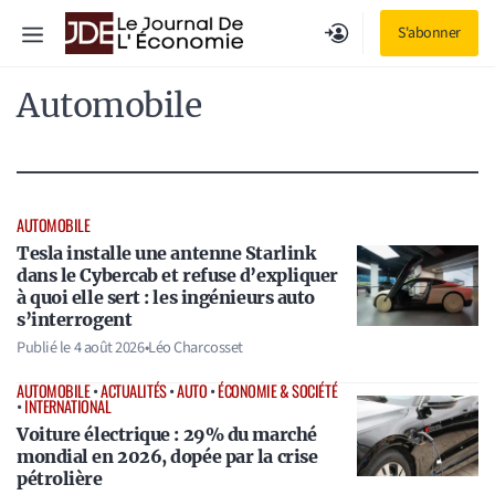
Aller
Menu
S'abonner
au
contenu
Automobile
AUTOMOBILE
Tesla installe une antenne Starlink
dans le Cybercab et refuse d’expliquer
à quoi elle sert : les ingénieurs auto
s’interrogent
Publié le
4 août 2026
•
Léo Charcosset
AUTOMOBILE
•
ACTUALITÉS
•
AUTO
•
ÉCONOMIE & SOCIÉTÉ
•
INTERNATIONAL
Voiture électrique : 29% du marché
mondial en 2026, dopée par la crise
pétrolière