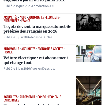
Publié le
15 juin 2026
•
La rédaction JDE
ACTUALITÉS
•
AUTO
•
AUTOMOBILE
•
ÉCONOMIE
•
ENTREPRISES
•
FRANCE
Toyota devient la marque automobile
préférée des Français en 2026
Publié le
3 juin 2026
•
Jehanne Duplaa
AUTOMOBILE
•
ACTUALITÉS
•
ÉCONOMIE & SOCIÉTÉ
•
FRANCE
Voiture électrique : cet abonnement
qui change tout
Publié le
3 juin 2026
•
Aurélien Delacroix
ACTUALITÉS
•
AUTOMOBILE
•
CONSO
•
ÉCONOMIE
•
ENTREPRISES