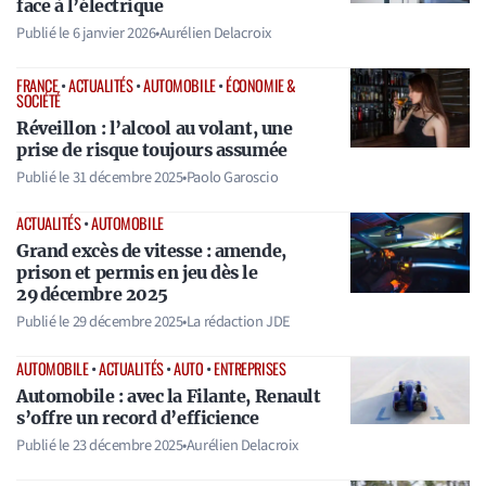
face à l’électrique
Publié le
6 janvier 2026
•
Aurélien Delacroix
FRANCE
•
ACTUALITÉS
•
AUTOMOBILE
•
ÉCONOMIE &
SOCIÉTÉ
Réveillon : l’alcool au volant, une
prise de risque toujours assumée
Publié le
31 décembre 2025
•
Paolo Garoscio
ACTUALITÉS
•
AUTOMOBILE
Grand excès de vitesse : amende,
prison et permis en jeu dès le
29 décembre 2025
Publié le
29 décembre 2025
•
La rédaction JDE
AUTOMOBILE
•
ACTUALITÉS
•
AUTO
•
ENTREPRISES
Automobile : avec la Filante, Renault
s’offre un record d’efficience
Publié le
23 décembre 2025
•
Aurélien Delacroix