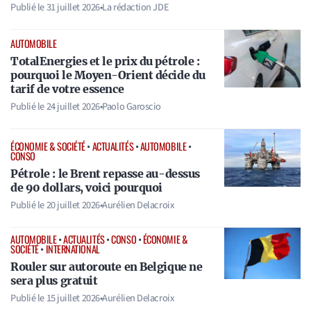
Publié le
31 juillet 2026
•
La rédaction JDE
AUTOMOBILE
TotalEnergies et le prix du pétrole :
pourquoi le Moyen-Orient décide du
tarif de votre essence
Publié le
24 juillet 2026
•
Paolo Garoscio
ÉCONOMIE & SOCIÉTÉ
•
ACTUALITÉS
•
AUTOMOBILE
•
CONSO
Pétrole : le Brent repasse au-dessus
de 90 dollars, voici pourquoi
Publié le
20 juillet 2026
•
Aurélien Delacroix
AUTOMOBILE
•
ACTUALITÉS
•
CONSO
•
ÉCONOMIE &
SOCIÉTÉ
•
INTERNATIONAL
Rouler sur autoroute en Belgique ne
sera plus gratuit
Publié le
15 juillet 2026
•
Aurélien Delacroix