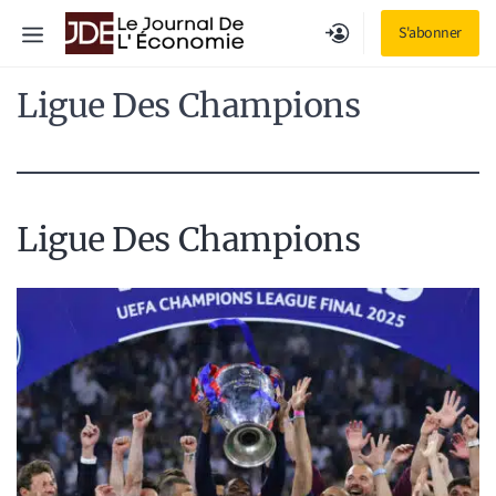
Aller
Menu
S'abonner
au
contenu
Ligue Des Champions
Ligue Des Champions