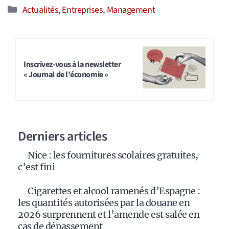
Catégories
Actualités
,
Entreprises
,
Management
Inscrivez-vous à la newsletter
« Journal de l'économie »
Derniers articles
Nice : les fournitures scolaires gratuites,
c’est fini
Cigarettes et alcool ramenés d’Espagne :
les quantités autorisées par la douane en
2026 surprennent et l’amende est salée en
cas de dépassement