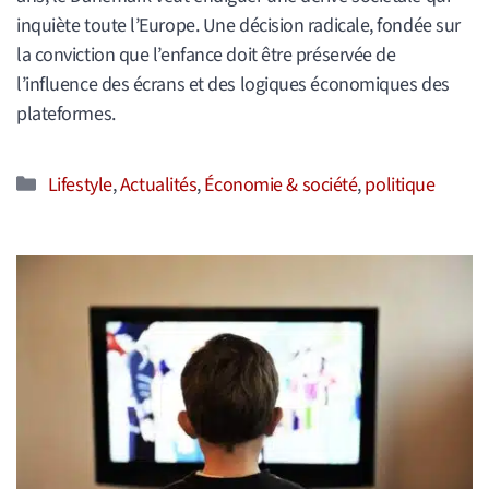
inquiète toute l’Europe. Une décision radicale, fondée sur
la conviction que l’enfance doit être préservée de
l’influence des écrans et des logiques économiques des
plateformes.
Catégories
Lifestyle
,
Actualités
,
Économie & société
,
politique