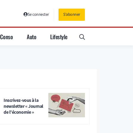
Se connecter
S'abonner
Conso
Auto
Lifestyle
Inscrivez-vous à la
newsletter « Journal
de l'économie »