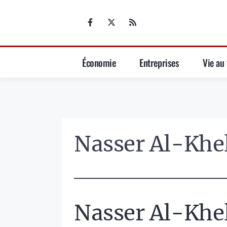
Aller
au
contenu
Économie
Entreprises
Vie au 
Nasser Al-Khel
Nasser Al-Khel