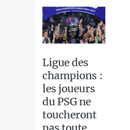
Ligue des
champions :
les joueurs
du PSG ne
toucheront
pas toute