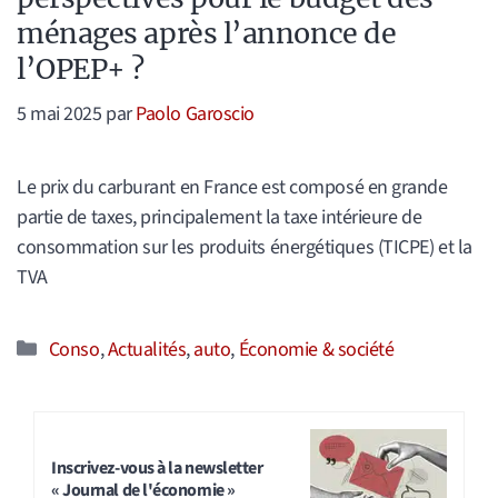
ménages après l’annonce de
l’OPEP+ ?
5 mai 2025
par
Paolo Garoscio
Le prix du carburant en France est composé en grande
partie de taxes, principalement la taxe intérieure de
consommation sur les produits énergétiques (TICPE) et la
TVA
Catégories
Conso
,
Actualités
,
auto
,
Économie & société
Inscrivez-vous à la newsletter
« Journal de l'économie »