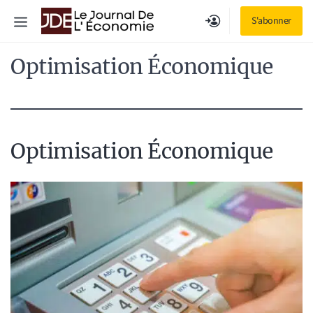
Aller
Menu
S'abonner
au
contenu
Optimisation Économique
Optimisation Économique