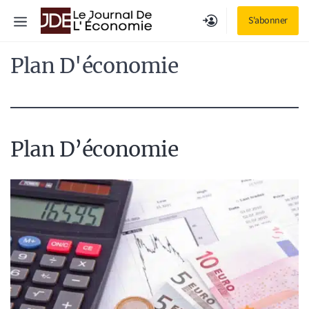
Aller
Menu
S'abonner
au
contenu
Plan D'économie
Plan D’économie