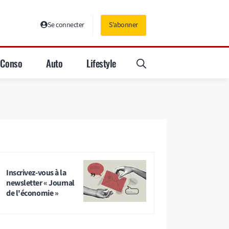
Se connecter
S'abonner
Conso
Auto
Lifestyle
Inscrivez-vous à la
newsletter « Journal
de l'économie »