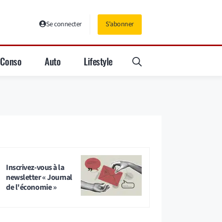
Se connecter
S'abonner
Conso
Auto
Lifestyle
Inscrivez-vous à la
newsletter « Journal
de l'économie »