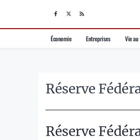
Aller
au
contenu
Économie
Entreprises
Vie au 
Réserve Fédéra
Réserve Fédéra