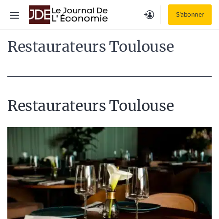
Aller
Menu
S'abonner
au
contenu
Restaurateurs Toulouse
Restaurateurs Toulouse