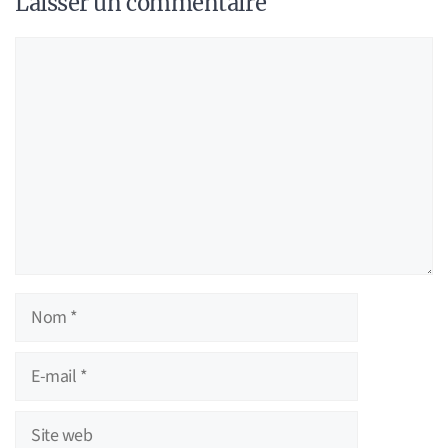
Laisser un commentaire
Commentaire
Nom
E-
mail
Site