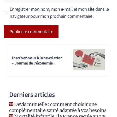
web
Enregistrer mon nom, mon e-mail et mon site dans le
navigateur pour mon prochain commentaire.
A
l
t
Inscrivez-vous à la newsletter
« Journal de l'économie »
e
r
n
a
Derniers articles
t
i
Devis mutuelle : comment choisir une
v
complémentaire santé adaptée à vos besoins
e
Mortalité infantile : la France recule au 23ᵉ