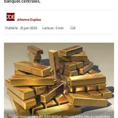
banques centrales.
Jehanne Duplaa
Publié le
25 juin 2026
Lecture :
5
min
0
L’or repasse sous les 4000 dollars, une première depuis novembre