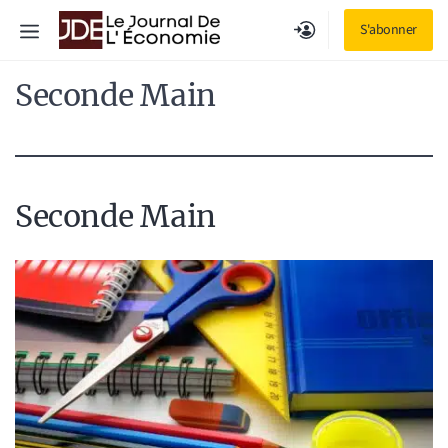
Aller
Menu
S'abonner
au
contenu
Seconde Main
Seconde Main